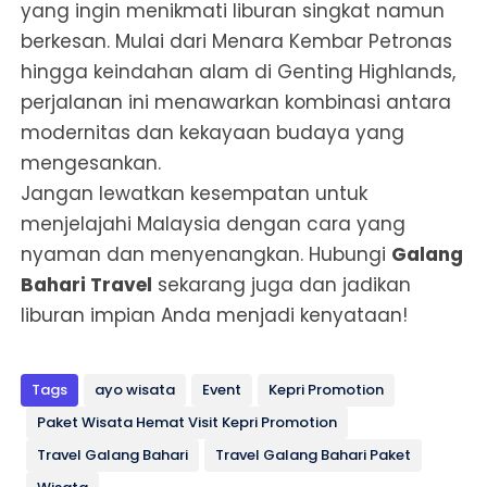
yang ingin menikmati liburan singkat namun
berkesan. Mulai dari Menara Kembar Petronas
hingga keindahan alam di Genting Highlands,
perjalanan ini menawarkan kombinasi antara
modernitas dan kekayaan budaya yang
mengesankan.
Jangan lewatkan kesempatan untuk
menjelajahi Malaysia dengan cara yang
nyaman dan menyenangkan. Hubungi
Galang
Bahari Travel
sekarang juga dan jadikan
liburan impian Anda menjadi kenyataan!
Tags
ayo wisata
Event
Kepri Promotion
Paket Wisata Hemat Visit Kepri Promotion
Travel Galang Bahari
Travel Galang Bahari Paket