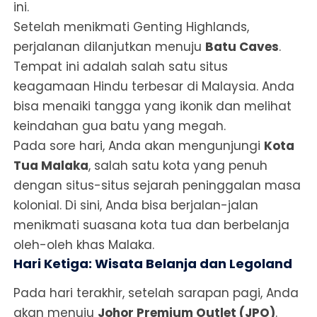
ini.
Setelah menikmati Genting Highlands,
perjalanan dilanjutkan menuju
Batu Caves
.
Tempat ini adalah salah satu situs
keagamaan Hindu terbesar di Malaysia. Anda
bisa menaiki tangga yang ikonik dan melihat
keindahan gua batu yang megah.
Pada sore hari, Anda akan mengunjungi
Kota
Tua Malaka
, salah satu kota yang penuh
dengan situs-situs sejarah peninggalan masa
kolonial. Di sini, Anda bisa berjalan-jalan
menikmati suasana kota tua dan berbelanja
oleh-oleh khas Malaka.
Hari Ketiga: Wisata Belanja dan Legoland
Pada hari terakhir, setelah sarapan pagi, Anda
akan menuju
Johor Premium Outlet (JPO)
.