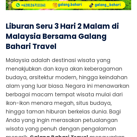
Liburan Seru 3 Hari 2 Malam di
Malaysia Bersama Galang
Bahari Travel
Malaysia adalah destinasi wisata yang
menakjubkan dan kaya akan keberagaman
budaya, arsitektur modern, hingga keindahan
alam yang luar biasa. Negara ini menawarkan
berbagai macam tempat wisata mulai dari
ikon-ikon menara megah, situs budaya,
hingga taman hiburan berkelas dunia. Bagi
Anda yang ingin merasakan petualangan
wisata yang penuh dengan pengalaman