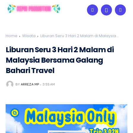
Home
Wisata
Liburan Seru 3 Hari 2 Malam di Malaysia
Bersama Galang Bahari Travel
Liburan Seru 3 Hari 2 Malam di
Malaysia Bersama Galang
Bahari Travel
BY
ARREZA MP
3:55 AM