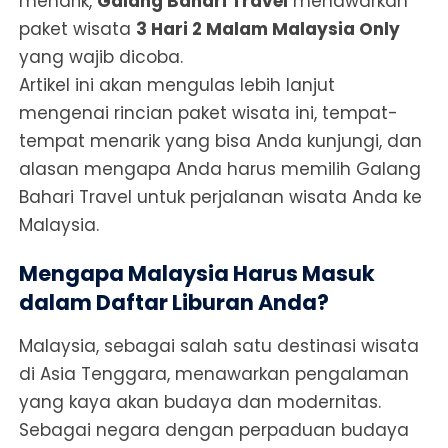
menarik,
Galang Bahari Travel
menawarkan
paket wisata
3 Hari 2 Malam Malaysia Only
yang wajib dicoba.
Artikel ini akan mengulas lebih lanjut
mengenai rincian paket wisata ini, tempat-
tempat menarik yang bisa Anda kunjungi, dan
alasan mengapa Anda harus memilih Galang
Bahari Travel untuk perjalanan wisata Anda ke
Malaysia.
Mengapa Malaysia Harus Masuk
dalam Daftar Liburan Anda?
Malaysia, sebagai salah satu destinasi wisata
di Asia Tenggara, menawarkan pengalaman
yang kaya akan budaya dan modernitas.
Sebagai negara dengan perpaduan budaya