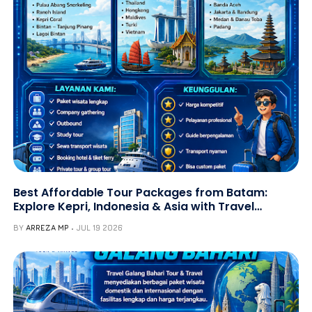
Best Affordable Tour Packages from Batam:
Explore Kepri, Indonesia & Asia with Travel
Galang Bahari | Call +62 821-8685-2221
BY
ARREZA MP
JUL 19 2026