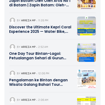
Zapin Batam Oleh Oleh Artis No 1
di Batam | Zapin Batam: Oleh-
Oleh Khas Batam Favorit yang
Wajib Dibawa Pulang
BY
ARREZA MP
11:28 PM
Discover the Ultimate Kepri Coral
Experience 2025 — Water Bike,
Canoe Adventure, and Delicious
Lunch Included | Contact Hotline
0821-8685-2221
BY
ARREZA MP
2:52 AM
One Day Tour Bintan–Lagoi:
Petualangan Sehari di Gurun
Pasir Lagoi dengan Nuansa
Timur Tengah | 0821-8685-2221
BY
ARREZA MP
12:08 PM
Pengalaman ke Bintan dengan
Wisata Galang Bahari Tour
Travel 0821-8685-2221
BY
ARREZA MP
2:06 AM