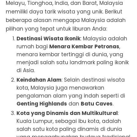
Melayu, Tionghoa, India, dan Barat, Malaysia
memiliki daya tarik wisata yang unik. Berikut
beberapa alasan mengapa Malaysia adalah
pilihan yang tepat untuk liburan Anda:
Destinasi Wisata Ikonik
: Malaysia adalah
rumah bagi
Menara Kembar Petronas
,
menara kembar tertinggi di dunia, yang
menjadi salah satu landmark paling ikonik
di Asia.
Keindahan Alam
: Selain destinasi wisata
kota, Malaysia juga menawarkan
pengalaman alam yang indah seperti di
Genting Highlands
dan
Batu Caves
.
Kota yang Dinamis dan Multikultural
:
Kuala Lumpur, sebagai ibu kota, adalah
salah satu kota paling dinamis di dunia