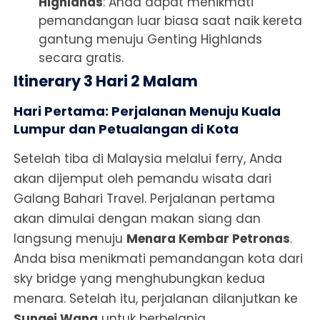
Highlands
: Anda dapat menikmati
pemandangan luar biasa saat naik kereta
gantung menuju Genting Highlands
secara gratis.
Itinerary 3 Hari 2 Malam
Hari Pertama: Perjalanan Menuju Kuala
Lumpur dan Petualangan di Kota
Setelah tiba di Malaysia melalui ferry, Anda
akan dijemput oleh pemandu wisata dari
Galang Bahari Travel. Perjalanan pertama
akan dimulai dengan makan siang dan
langsung menuju
Menara Kembar Petronas
.
Anda bisa menikmati pemandangan kota dari
sky bridge yang menghubungkan kedua
menara. Setelah itu, perjalanan dilanjutkan ke
Sungei Wang
untuk berbelanja.