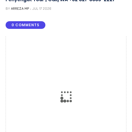
BY
ARREZA MP
JUL 17 2026
0 COMMENTS