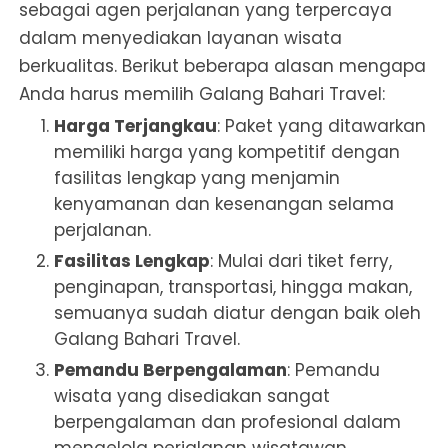
sebagai agen perjalanan yang terpercaya
dalam menyediakan layanan wisata
berkualitas. Berikut beberapa alasan mengapa
Anda harus memilih Galang Bahari Travel:
Harga Terjangkau
: Paket yang ditawarkan
memiliki harga yang kompetitif dengan
fasilitas lengkap yang menjamin
kenyamanan dan kesenangan selama
perjalanan.
Fasilitas Lengkap
: Mulai dari tiket ferry,
penginapan, transportasi, hingga makan,
semuanya sudah diatur dengan baik oleh
Galang Bahari Travel.
Pemandu Berpengalaman
: Pemandu
wisata yang disediakan sangat
berpengalaman dan profesional dalam