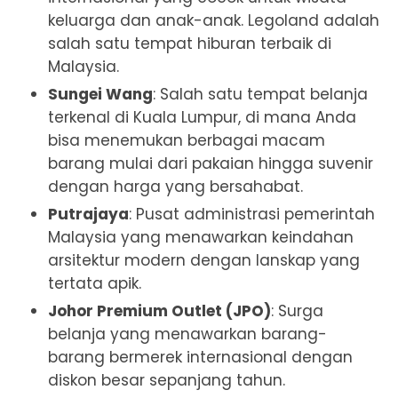
keluarga dan anak-anak. Legoland adalah
salah satu tempat hiburan terbaik di
Malaysia.
Sungei Wang
: Salah satu tempat belanja
terkenal di Kuala Lumpur, di mana Anda
bisa menemukan berbagai macam
barang mulai dari pakaian hingga suvenir
dengan harga yang bersahabat.
Putrajaya
: Pusat administrasi pemerintah
Malaysia yang menawarkan keindahan
arsitektur modern dengan lanskap yang
tertata apik.
Johor Premium Outlet (JPO)
: Surga
belanja yang menawarkan barang-
barang bermerek internasional dengan
diskon besar sepanjang tahun.