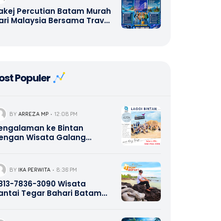
akej Percutian Batam Murah
ari Malaysia Bersama Travel
alang Bahari – Hotel, Ferry,
antai, Seafood, Shopping,
ulau Abang Snorkeling,
anoh Island, Kepri Coral,
intan, Tanjung Pinang, Lagoi
ost Populer
intan, Company Gathering,
utbound, Study Tour,
rivate Tour & Pakej Wisata
omestik serta
ntarabangsa | Call/WA +62
BY
ARREZA MP
12:08 PM
21-8685-2221
engalaman ke Bintan
engan Wisata Galang
ahari Tour Travel 0821-8685-
221
BY
IKA PERWITA
8:36 PM
13-7836-3090 Wisata
antai Tegar Bahari Batam
epri Promotion