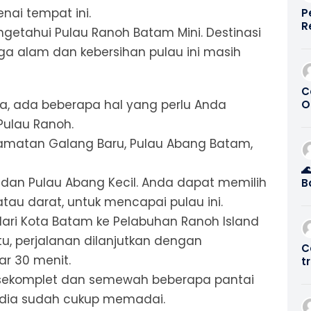
nai tempat ini.
P
R
etahui Pulau Ranoh Batam Mini. Destinasi
G
gga alam dan kebersihan pulau ini masih
0
C
ya, ada beberapa hal yang perlu Anda
O
S
Pulau Ranoh.
P
camatan Galang Baru, Pulau Abang Batam,

g dan Pulau Abang Kecil. Anda dapat memilih
B
M
 atau darat, untuk mencapai pulau ini.
B
dari Kota Batam ke Pelabuhan Ranoh Island
2
tu, perjalanan dilanjutkan dengan
C
r 30 menit.
t
S
ak sekomplet dan semewah beberapa pantai
rsedia sudah cukup memadai.