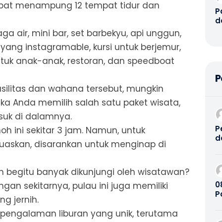
pat menampung 12 tempat tidur dan
P
d
G
ga air, mini bar, set barbekyu, api unggun,
P
yang instagramable, kursi untuk berjemur,
P
R
ntuk anak-anak, restoran, dan speedboat
B
P
B
O
asilitas dan wahana tersebut, mungkin
P
ika Anda memilih salah satu paket wisata,
D
A
suk di dalamnya.
8
P
oh ini sekitar 3 jam. Namun, untuk
d
askan, disarankan untuk menginap di
B
2
begitu banyak dikunjungi oleh wisatawan?
08
an sekitarnya, pulau ini juga memiliki
P
g jernih.
K
n pengalaman liburan yang unik, terutama