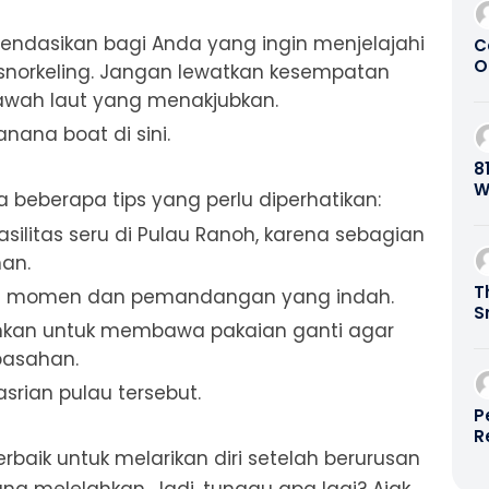
omendasikan bagi Anda yang ingin menjelajahi
C
O
norkeling. Jangan lewatkan kesempatan
S
awah laut yang menakjubkan.
P
nana boat di sini.
8
W
beberapa tips yang perlu diperhatikan:
B
silitas seru di Pulau Ranoh, karena sebagian
an.
T
n momen dan pemandangan yang indah.
S
rankan untuk membawa pakaian ganti agar
B
basahan.
srian pulau tersebut.
P
R
G
rbaik untuk melarikan diri setelah berurusan
0