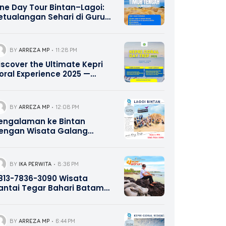
ne Day Tour Bintan–Lagoi:
etualangan Sehari di Gurun
asir Lagoi dengan Nuansa
imur Tengah | 0821-8685-
221
BY
ARREZA MP
11:28 PM
iscover the Ultimate Kepri
oral Experience 2025 —
ater Bike, Canoe Adventure,
nd Delicious Lunch Included
 Contact Hotline 0821-8685-
BY
ARREZA MP
12:08 PM
221
engalaman ke Bintan
engan Wisata Galang
ahari Tour Travel 0821-8685-
221
BY
IKA PERWITA
8:36 PM
13-7836-3090 Wisata
antai Tegar Bahari Batam
epri Promotion
BY
ARREZA MP
6:44 PM