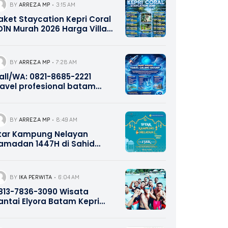
BY
ARREZA MP
3:15 AM
aket Staycation Kepri Coral
D1N Murah 2026 Harga Villa
ome, Twin, Studio &
onnecting Include Ferry,
norkeling & Wahana 0821-
BY
ARREZA MP
7:28 AM
685-2221
all/WA: 0821-8685-2221
ravel profesional batam
ekupang
BY
ARREZA MP
8:49 AM
ftar Kampung Nelayan
amadan 1447H di Sahid
atam Center – All You Can
at IDR 138K NettPerson, Early
ird 118K & Buy 10 Get 1,
BY
IKA PERWITA
6:04 AM
eservasi Travel Galang
813-7836-3090 Wisata
ahari Batam 0821-8685-2221
antai Elyora Batam Kepri
romotion