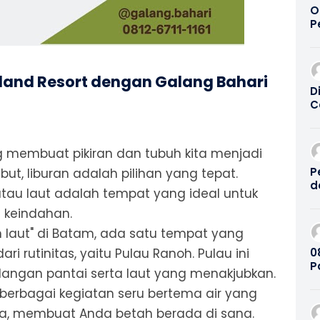
O
P
P
T
2
sland Resort dengan Galang Bahari
D
C
W
a
|
ng membuat pikiran dan tubuh kita menjadi
2
P
ut, liburan adalah pilihan yang tepat.
d
atau laut adalah tempat yang ideal untuk
B
2
 keindahan.
laut" di Batam, ada satu tempat yang
08
ri rutinitas, yaitu Pulau Ranoh. Pulau ini
P
ngan pantai serta laut yang menakjubkan.
K
berbagai kegiatan seru bertema air yang
a, membuat Anda betah berada di sana.