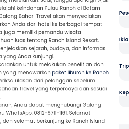
ng melelahkan. Jadi, tunggu apa lagi? Ajak
lajahi keindahan Pulau Ranoh di Batam!
Pes
 Galang Bahari Travel akan menyediakan
rkan Anda dari hotel ke berbagai tempat
ka juga memiliki pemandu wisata
Ikl
uan luas tentang Ranoh Island Resort.
jelaskan sejarah, budaya, dan informasi
 yang Anda kunjungi.
sarankan untuk melakukan penelitian dan
Tri
n yang menawarkan
paket liburan ke Ranoh
eriksa ulasan dari pelanggan sebelum
usahaan travel yang terpercaya dan sesuai
Kep
.
esanan, Anda dapat menghubungi Galang
au WhatsApp: 0812-6711-1161. Selamat
, dan selamat berkunjung ke Ranoh Island