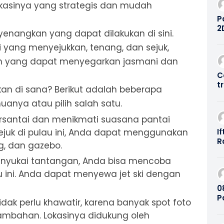
okasinya yang strategis dan mudah
P
2
enangkan yang dapat dilakukan di sini.
D
 yang menyejukkan, tenang, dan sejuk,
C
S
tan yang dapat menyegarkan jasmani dan
8
C
t
kan di sana? Berikut adalah beberapa
S
anya atau pilih salah satu.
bersantai dan menikmati suasana pantai
I
juk di pulau ini, Anda dapat menggunakan
R
g, dan gazebo.
B
E
menyukai tantangan, Anda bisa mencoba
B
au ini. Anda dapat menyewa jet ski dengan
R
0
B
P
 tidak perlu khawatir, karena banyak spot foto
P
ambahan. Lokasinya didukung oleh