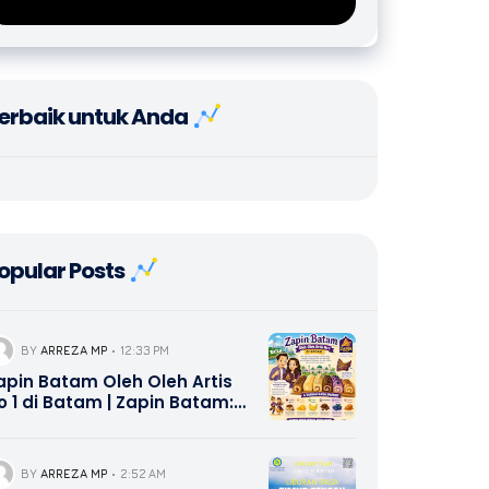
erbaik untuk Anda
opular Posts
BY
ARREZA MP
12:33 PM
apin Batam Oleh Oleh Artis
o 1 di Batam | Zapin Batam:
leh-Oleh Khas Batam
avorit yang Wajib Dibawa
ulang
BY
ARREZA MP
2:52 AM