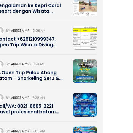
engalaman ke Kepri Coral
esort dengan Wisata
alang Bahari Tour Travel
821-8685-2221
BY
ARREZA MP
2:06 AM
ontact +6281210999347,
pen Trip Wisata Diving
norkeling Pulau Abang dan
ulau Petong Batam Kepri
BY
ARREZA MP
3:24 AM
 Open Trip Pulau Abang
atam – Snorkeling Seru &
urah Bersama Galang
ahari Indonesia | 0821-8685-
221
BY
ARREZA MP
7:28 AM
all/WA: 0821-8685-2221
ravel profesional batam
ekupang
BY
ARREZA MP
7:05 AM