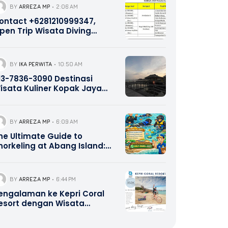
BY
ARREZA MP
2:06 AM
ontact +6281210999347,
pen Trip Wisata Diving
norkeling Pulau Abang dan
ulau Petong Batam Kepri
BY
IKA PERWITA
10:50 AM
13-7836-3090 Destinasi
isata Kuliner Kopak Jaya
atam Kepri Promotion
BY
ARREZA MP
6:09 AM
he Ultimate Guide to
norkeling at Abang Island:
atam’s Best Kept Secret
BY
ARREZA MP
6:44 PM
engalaman ke Kepri Coral
esort dengan Wisata
alang Bahari Tour Travel
821-8685-2221