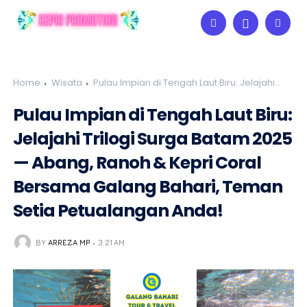
Home
Wisata
Pulau Impian di Tengah Laut Biru: Jelajahi
Trilogi Surga Batam 2025 — Abang, Ranoh & Kepri Coral
Pulau Impian di Tengah Laut Biru:
Bersama Galang Bahari, Teman Setia Petualangan Anda!
Jelajahi Trilogi Surga Batam 2025
— Abang, Ranoh & Kepri Coral
Bersama Galang Bahari, Teman
Setia Petualangan Anda!
BY
ARREZA MP
3:21 AM