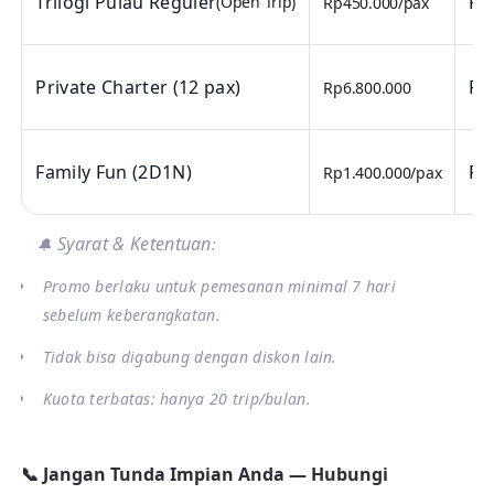
Trilogi Pulau Reguler
Rp
(Open Trip)
Rp450.000/pax
Private Charter (12 pax)
Rp
Rp6.800.000
Family Fun (2D1N)
Rp
Rp1.400.000/pax
Syarat & Ketentuan
🔔
:
Promo berlaku untuk pemesanan minimal 7 hari
sebelum keberangkatan.
Tidak bisa digabung dengan diskon lain.
Kuota terbatas: hanya 20 trip/bulan.
📞 Jangan Tunda Impian Anda — Hubungi