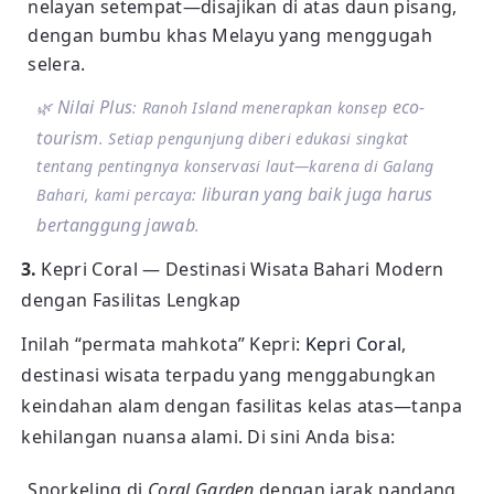
nelayan setempat—disajikan di atas daun pisang,
dengan bumbu khas Melayu yang menggugah
selera.
Nilai Plus
eco-
🌿
: Ranoh Island menerapkan konsep
tourism
. Setiap pengunjung diberi edukasi singkat
tentang pentingnya konservasi laut—karena di Galang
liburan yang baik juga harus
Bahari, kami percaya:
bertanggung jawab
.
3.
Kepri Coral — Destinasi Wisata Bahari Modern
dengan Fasilitas Lengkap
Inilah “permata mahkota” Kepri:
Kepri Coral
,
destinasi wisata terpadu yang menggabungkan
keindahan alam dengan fasilitas kelas atas—tanpa
kehilangan nuansa alami. Di sini Anda bisa:
Snorkeling di
Coral Garden
dengan jarak pandang